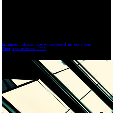
по ипотеке на вторичное
жилье в Сбербанке –
основные аспекты и полезная
информация
kristinasofi.ru
Вторичное жилье сбер
,
Ипотека в сбер
,
Процентные ставки 2025
Текущие процентные ставки по
ипотеке на вторичное жилье в Сбербанке – основные аспекты
и полезная информация