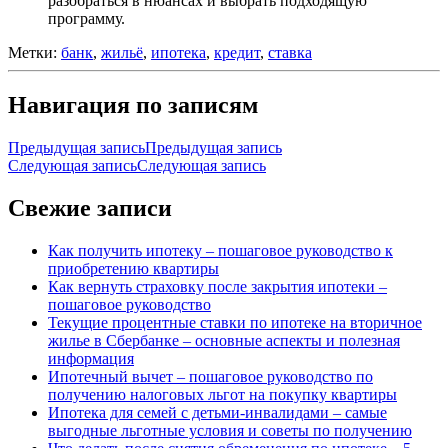
разобраться в нюансах и выбрать подходящую
программу.
Метки:
банк
,
жильё
,
ипотека
,
кредит
,
ставка
Навигация по записям
Предыдущая запись
Предыдущая запись
Следующая запись
Следующая запись
Свежие записи
Как получить ипотеку – пошаговое руководство к
приобретению квартиры
Как вернуть страховку после закрытия ипотеки –
пошаговое руководство
Текущие процентные ставки по ипотеке на вторичное
жилье в Сбербанке – основные аспекты и полезная
информация
Ипотечный вычет – пошаговое руководство по
получению налоговых льгот на покупку квартиры
Ипотека для семей с детьми-инвалидами – самые
выгодные льготные условия и советы по получению