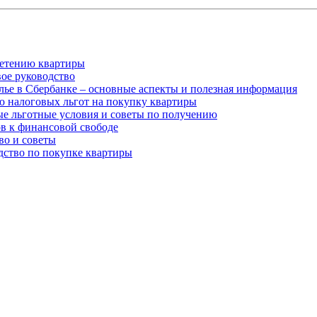
ретению квартиры
вое руководство
лье в Сбербанке – основные аспекты и полезная информация
ю налоговых льгот на покупку квартиры
ые льготные условия и советы по получению
ов к финансовой свободе
во и советы
дство по покупке квартиры