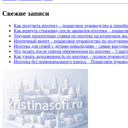
Свежие записи
Как получить ипотеку – пошаговое руководство к приоб
Как вернуть страховку после закрытия ипотеки – пошаго
Текущие процентные ставки по ипотеке на вторичное жи
Ипотечный вычет – пошаговое руководство по получени
Ипотека для семей с детьми-инвалидами – самые выгодн
Что делать после снятия обременения по ипотеке – 5 шаг
Как узнать задолженность по ипотеке – полное руководст
Ипотека без первоначального взноса – Пошаговое руково