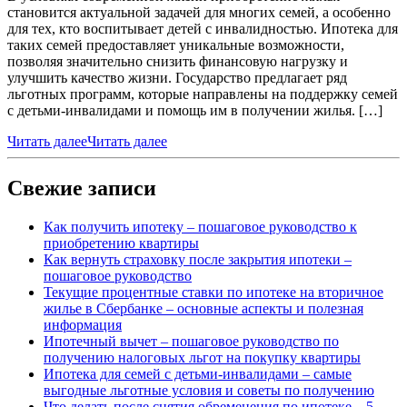
становится актуальной задачей для многих семей, а особенно
для тех, кто воспитывает детей с инвалидностью. Ипотека для
таких семей предоставляет уникальные возможности,
позволяя значительно снизить финансовую нагрузку и
улучшить качество жизни. Государство предлагает ряд
льготных программ, которые направлены на поддержку семей
с детьми-инвалидами и помощь им в получении жилья. […]
Читать далее
Читать далее
Свежие записи
Как получить ипотеку – пошаговое руководство к
приобретению квартиры
Как вернуть страховку после закрытия ипотеки –
пошаговое руководство
Текущие процентные ставки по ипотеке на вторичное
жилье в Сбербанке – основные аспекты и полезная
информация
Ипотечный вычет – пошаговое руководство по
получению налоговых льгот на покупку квартиры
Ипотека для семей с детьми-инвалидами – самые
выгодные льготные условия и советы по получению
Что делать после снятия обременения по ипотеке – 5