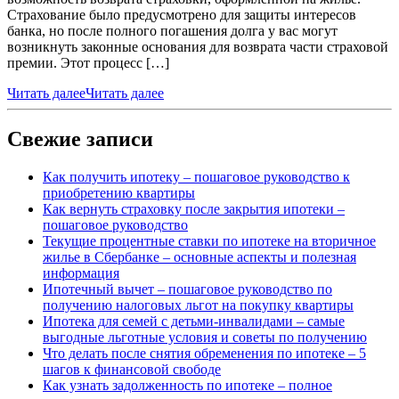
Страхование было предусмотрено для защиты интересов
банка, но после полного погашения долга у вас могут
возникнуть законные основания для возврата части страховой
премии. Этот процесс […]
Читать далее
Читать далее
Свежие записи
Как получить ипотеку – пошаговое руководство к
приобретению квартиры
Как вернуть страховку после закрытия ипотеки –
пошаговое руководство
Текущие процентные ставки по ипотеке на вторичное
жилье в Сбербанке – основные аспекты и полезная
информация
Ипотечный вычет – пошаговое руководство по
получению налоговых льгот на покупку квартиры
Ипотека для семей с детьми-инвалидами – самые
выгодные льготные условия и советы по получению
Что делать после снятия обременения по ипотеке – 5
шагов к финансовой свободе
Как узнать задолженность по ипотеке – полное