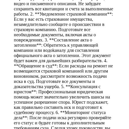
видео и письменного описания. Не забудьте
сохранить все квитанции и счета за выполненные
работы. 2. **Уведомление страховой компании**:
Если у вас есть страхование имущества,
незамедлительно сообщите о происшествии в
страховую компанию. Подготовьте все
необходимые документы, включая акты о
повреждениях. 3. **Составление акта о
затоплении**: Обратитесь к управляющей
компании или водokаналу для составления
официального акта о затоплении. Этот документ
будет важен для дальнейших разбирательств. 4.
**Обращение в суд**: Если расходы на ремонт не
возмещаются страховой компанией или другим
виновником, рассмотрите возможность подачи
иска в суд. Подготовьте все документы и
доказательства ущерба. 5. **Консультация с
юристом**: Профессиональная юридическая
помощь может значительно увеличить шансы на
успешное разрешение спора. Юрист подскажет,
как правильно составить иск и подготовит к
судебному процессу. 6. **Мониторинг статуса
дела**: После подачи иска регулярно проверяйте
его статус и будьте готовы к дополнительным
требованиям суда. Следуя этому руководству, вы