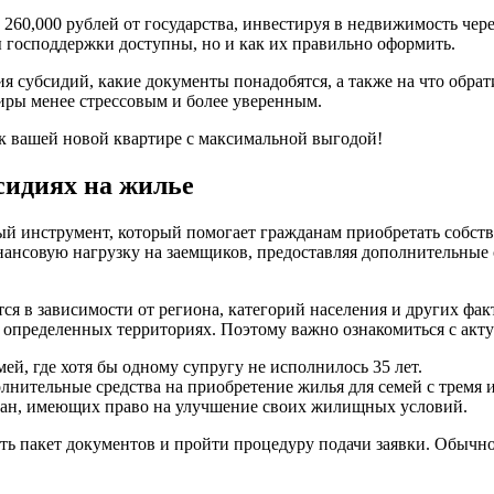
 260,000 рублей от государства, инвестируя в недвижимость че
ы господдержки доступны, но и как их правильно оформить.
ия субсидий, какие документы понадобятся, а также на что обр
тиры менее стрессовым и более уверенным.
к вашей новой квартире с максимальной выгодой!
сидиях на жилье
й инструмент, который помогает гражданам приобретать собств
нсовую нагрузку на заемщиков, предоставляя дополнительные сре
я в зависимости от региона, категорий населения и других фак
 определенных территориях. Поэтому важно ознакомиться с акт
мей, где хотя бы одному супругу не исполнилось 35 лет.
лнительные средства на приобретение жилья для семей с тремя и
дан, имеющих право на улучшение своих жилищных условий.
ь пакет документов и пройти процедуру подачи заявки. Обычно 