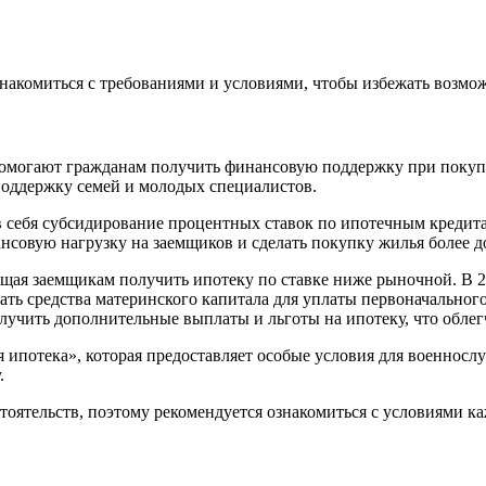
накомиться с требованиями и условиями, чтобы избежать возмо
е помогают гражданам получить финансовую поддержку при покуп
поддержку семей и молодых специалистов.
 себя субсидирование процентных ставок по ипотечным кредитам
совую нагрузку на заемщиков и сделать покупку жилья более д
щая заемщикам получить ипотеку по ставке ниже рыночной. В 20
вать средства материнского капитала для уплаты первоначальног
лучить дополнительные выплаты и льготы на ипотеку, что облег
я ипотека», которая предоставляет особые условия для военнос
.
оятельств, поэтому рекомендуется ознакомиться с условиями к