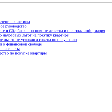
ретению квартиры
вое руководство
лье в Сбербанке – основные аспекты и полезная информация
ю налоговых льгот на покупку квартиры
ые льготные условия и советы по получению
ов к финансовой свободе
во и советы
дство по покупке квартиры