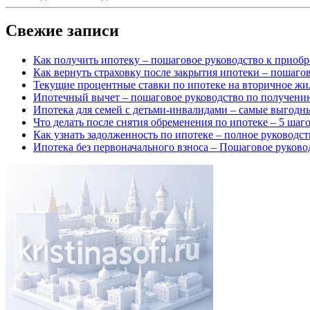
Свежие записи
Как получить ипотеку – пошаговое руководство к приоб
Как вернуть страховку после закрытия ипотеки – пошаго
Текущие процентные ставки по ипотеке на вторичное жи
Ипотечный вычет – пошаговое руководство по получени
Ипотека для семей с детьми-инвалидами – самые выгодн
Что делать после снятия обременения по ипотеке – 5 шаг
Как узнать задолженность по ипотеке – полное руководст
Ипотека без первоначального взноса – Пошаговое руково