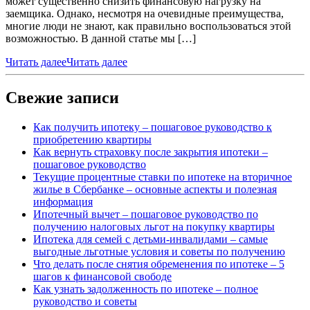
может существенно снизить финансовую нагрузку на
заемщика. Однако, несмотря на очевидные преимущества,
многие люди не знают, как правильно воспользоваться этой
возможностью. В данной статье мы […]
Читать далее
Читать далее
Свежие записи
Как получить ипотеку – пошаговое руководство к
приобретению квартиры
Как вернуть страховку после закрытия ипотеки –
пошаговое руководство
Текущие процентные ставки по ипотеке на вторичное
жилье в Сбербанке – основные аспекты и полезная
информация
Ипотечный вычет – пошаговое руководство по
получению налоговых льгот на покупку квартиры
Ипотека для семей с детьми-инвалидами – самые
выгодные льготные условия и советы по получению
Что делать после снятия обременения по ипотеке – 5
шагов к финансовой свободе
Как узнать задолженность по ипотеке – полное
руководство и советы